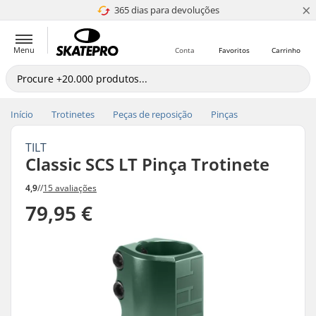
×
365 dias para devoluções
4.8 de 5
Menu
Conta
Favoritos
Carrinho
Início
Trotinetes
Peças de reposição
Pinças
TILT
Classic SCS LT Pinça Trotinete
4,9
//
15 avaliações
79,95 €