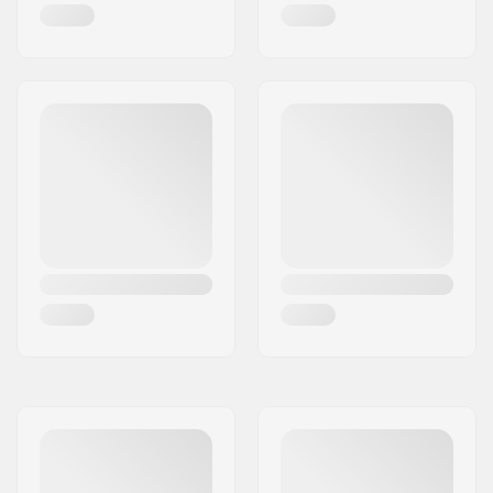
compressão:
Comprimento do
38mm
Shim: