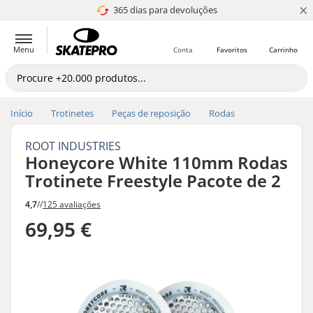
×
365 dias para devoluções
4.8 de 5
Menu
Conta
Favoritos
Carrinho
Início
Trotinetes
Peças de reposição
Rodas
ROOT INDUSTRIES
Honeycore White 110mm Rodas
Trotinete Freestyle Pacote de 2
4,7
//
125 avaliações
69,95 €