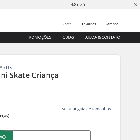
×
4.8 de 5
Conta
Favoritos
Carrinho
PROMOÇÕES
GUIAS
AJUDA & CONTATO
OARDS
ini Skate Criança
Mostrar guia de tamanhos
peças)
 AO