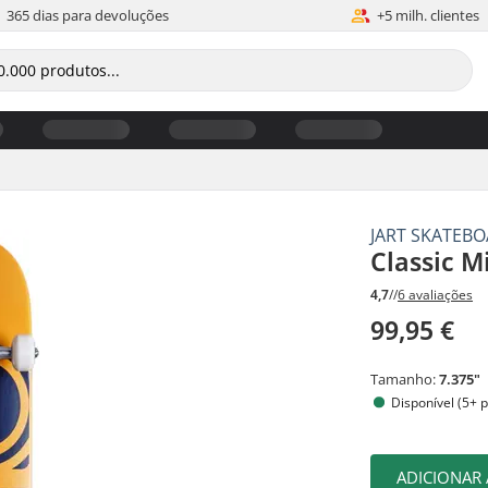
365 dias para devoluções
+5 milh. clientes
JART SKATEB
Classic M
4,7
//
6 avaliações
99,95 €
Tamanho:
7.375"
Disponível (5+ 
ADICIONAR