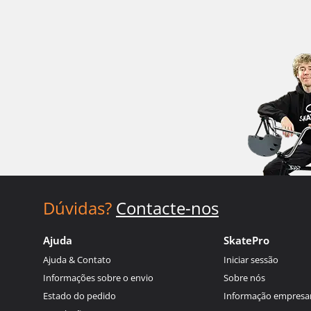
Dúvidas?
Contacte-nos
Ajuda
SkatePro
Ajuda & Contato
Iniciar sessão
Informações sobre o envio
Sobre nós
Estado do pedido
Informação empresar