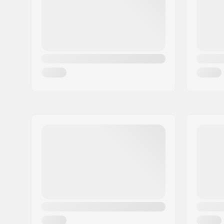
País:
Espanha