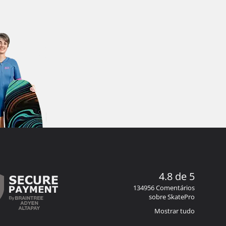
4.8 de 5
134956 Comentários
sobre SkatePro
Mostrar tudo