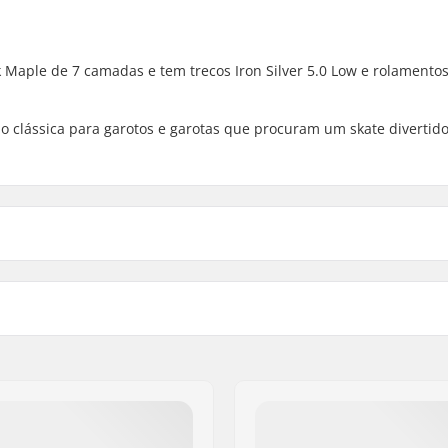
ck Maple de 7 camadas e tem trecos Iron Silver 5.0 Low e rolamento
 clássica para garotos e garotas que procuram um skate divertido
.7cm)
Dureza da roda:
5cm)
Material da Roda:
-camadas
Precisão do Rolamento:
ON SL
Tipo de Truck:
zirin, Gaina Plot E
Largura do gancho:
upla
Amortecimento:
Grip tape: