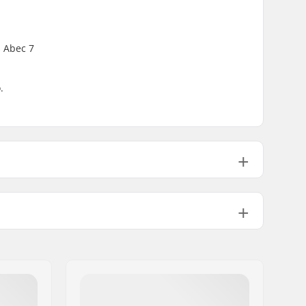
s Abec 7
.
100A+
PU fundido, SHR
ABEC-7
Kingpin Padrão, Suspensão padrão
129mm (5")
Not Specified
Pre-gripped