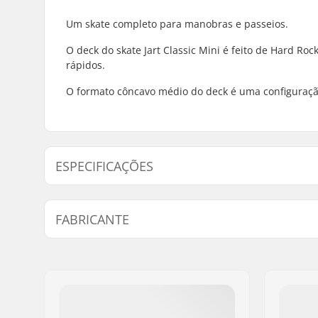
Um skate completo para manobras e passeios.
O deck do skate Jart Classic Mini é feito de Hard Ro
rápidos.
O formato côncavo médio do deck é uma configuração
ESPECIFICAÇÕES
Largura do Deck:
7.375" (18
FABRICANTE
Comprimento da tábua:
31.3" (79.
Material do Deck:
Bordo, 7
Nome:
HLC SB DISTRIBUTI
Diâmetro da Roda:
50mm
Endereço:
Industrial state Lint
Concavidade:
Medio
Código Postal :
P.C 20180 Oiarzun
Características do Deck:
Kicktail d
Cidade:
OIARTZUN
Largura da Roda:
30mm