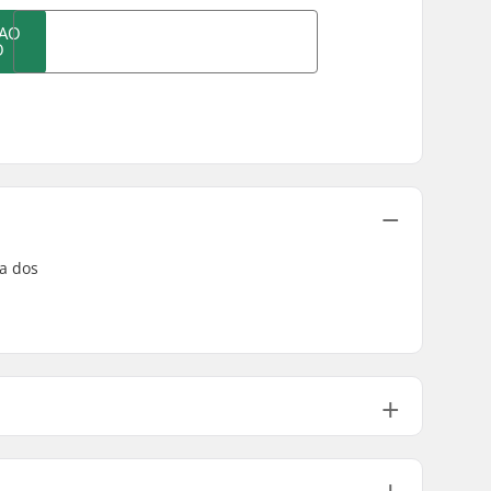
 AO
O
a dos
68g