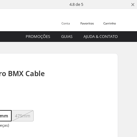
×
4.8 de 5
Conta
Favoritos
Carrinho
PROMOÇÕES
GUIAS
AJUDA & CONTATO
ro BMX Cable
5mm
475mm
peças)