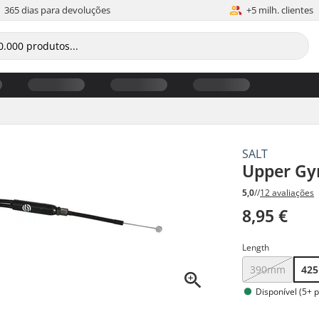
365 dias para devoluções
+5 milh. clientes
SALT
Upper Gy
5,0
//
12 avaliações
8,95 €
Length
390mm
42
Disponível (5+ 