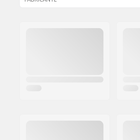
Nome:
We Make Things GmbH
Endereço:
RICHARD-BYRD-STR. 12
Código Postal :
50829
Cidade:
Köln
País:
Alemanha