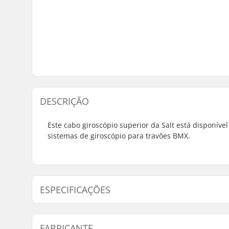
DESCRIÇÃO
Este cabo giroscópio superior da Salt está disponí
sistemas de giroscópio para travões BMX.
ESPECIFICAÇÕES
Compatível com Gyro:
Sim
FABRICANTE