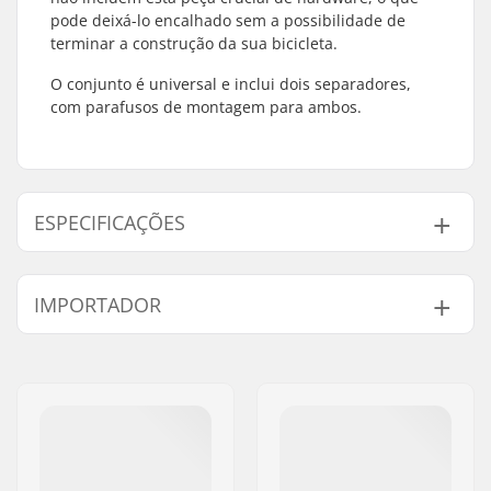
pode deixá-lo encalhado sem a possibilidade de
terminar a construção da sua bicicleta.
O conjunto é universal e inclui dois separadores,
com parafusos de montagem para ambos.
ESPECIFICAÇÕES
Compatível com Gyro:
Sim
IMPORTADOR
Peso:
20g
Nome:
Centrano ApS
Endereço:
Omega 6
Código Postal :
8382
Cidade:
Hinnerup
País:
Dinamarca