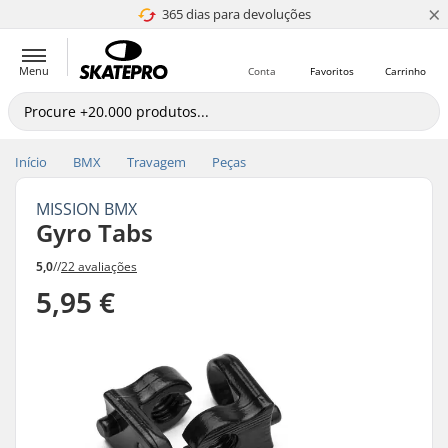
×
365 dias para devoluções
4.8 de 5
Menu
Conta
Favoritos
Carrinho
Início
BMX
Travagem
Peças
MISSION BMX
Gyro Tabs
5,0
//
22 avaliações
5,95 €