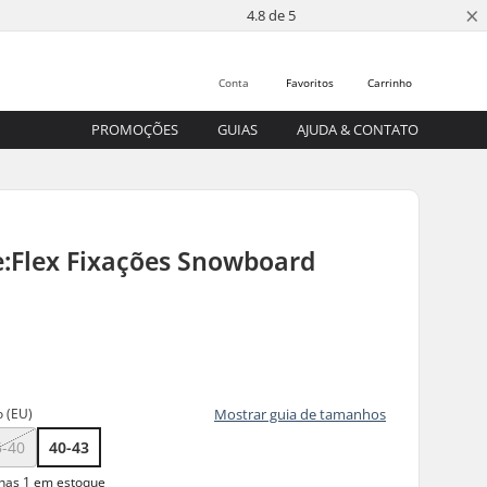
×
4.8 de 5
Conta
Favoritos
Carrinho
PROMOÇÕES
GUIAS
AJUDA & CONTATO
e:Flex Fixações Snowboard
 (EU)
Mostrar guia de tamanhos
5-40
40-43
as 1 em estoque