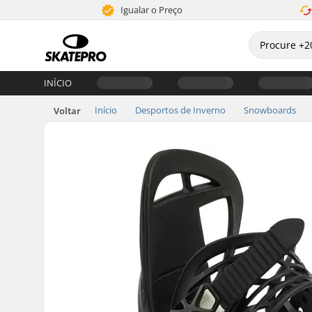
Igualar o Preço
INÍCIO
Início
Desportos de Inverno
Snowboards
Voltar