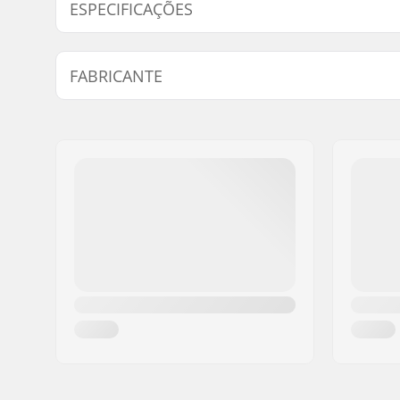
ESPECIFICAÇÕES
Flex:
Macio
FABRICANTE
Funcionalidades Extra:
Supergrip
Take Buck
Nome:
Burton Sportartikel GmbH
Cushionin
Endereço:
Haller Strasse 111
Component
Código Postal :
6020
Forward L
Cidade:
Innsbruck
Canting
País:
Áustria