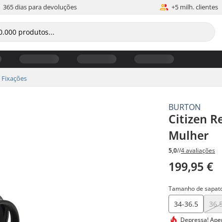
365 dias para devoluções
+5 milh. clientes
Fixações
BURTON
Citizen R
Mulher
5,0
//
4 avaliações
199,95 €
Tamanho de sapato
34-36.5
36.
Depressa!
Apen