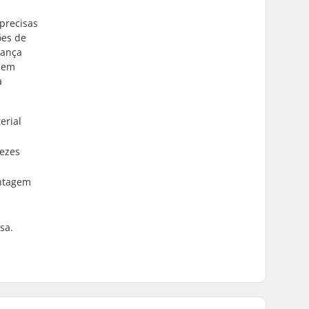
precisas
ões de
rança
m em
a
erial
vezes
ontagem
sa.