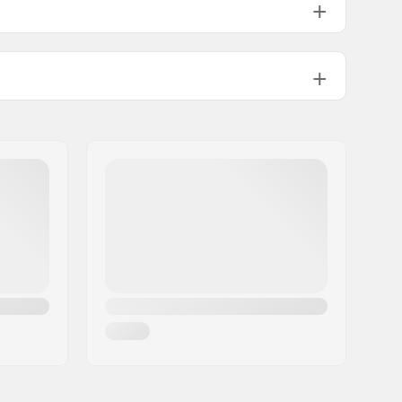
Strap in
Padrão (4x4),
Channels
,
2 x 4
Iniciante
,
Intermédio
All Mountain
Mulher
23/24