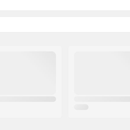
Sistema de Fixação:
 Capstrap 2.0
,
Double
Sistema de fixação:
les
,
Re:Flex Fullbed
Nível de Experiencia:
g System
,
Single-
Estilo:
 Baseplate Construction
,
Gênero:
ean (Microflad)
,
Highback
Ano do modelo: