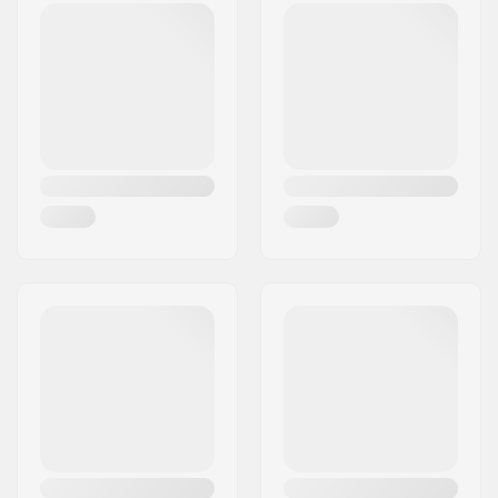
Código Postal :
6020
Cidade:
Innsbruck
País:
Áustria