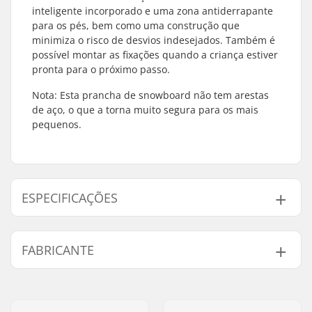
inteligente incorporado e uma zona antiderrapante
para os pés, bem como uma construção que
minimiza o risco de desvios indesejados. Também é
possível montar as fixações quando a criança estiver
pronta para o próximo passo.
Nota: Esta prancha de snowboard não tem arestas
de aço, o que a torna muito segura para os mais
pequenos.
ESPECIFICAÇÕES
Flexibilidade da
2
FABRICANTE
tabua de Snow:
Sistema de fixação:
3D
Nome:
Burton Sportartikel GmbH
Forma:
True Twin
Endereço:
Haller Strasse 111
Fixação:
Não incluído