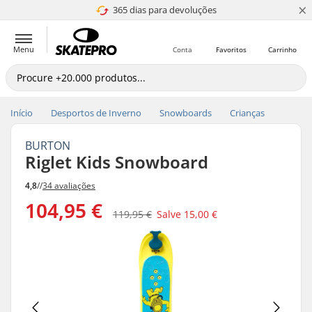
×
365 dias para devoluções
4.8 de 5
Menu
Conta
Favoritos
Carrinho
Início
Desportos de Inverno
Snowboards
Crianças
BURTON
Riglet Kids Snowboard
4,8
//
34 avaliações
104,95 €
119,95 €
Salve
15,00 €