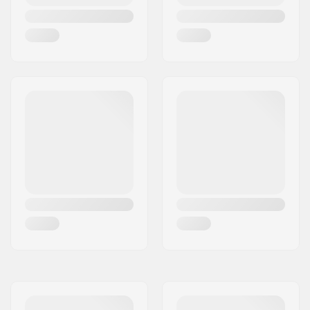
exterior:
Tipo de carapaça
EPS
interior:
Material de
Mips
preenchimento:
Peso:
350g
Gênero:
Mulher