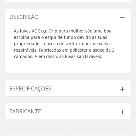
DESCRIÇÃO
As luvas XC Ergo Grip para mulher são uma boa
escolha para o esqui de fundo devido às suas
propriedades à prova de vento, impermeáveis e
respiráveis. Fabricadas em poliéster elástico de 3
camadas. Além disso, as luvas são laváveis.
ESPECIFICAÇÕES
Formato:
5 dedos
FABRICANTE
Funcionalidades
Lavável na máquina
Extra:
Nome:
HESTRA / Martin
Fecho/manga:
Velcro, Manga de
Magnusson & Co AB
neoprene