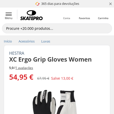
×
365 dias para devoluções
4.8 de 5
Menu
Conta
Favoritos
Carrinho
Início
Acessórios
Luvas
HESTRA
XC Ergo Grip Gloves Women
5,0
//
1 avaliações
54,95 €
67,95 €
Salve
13,00 €