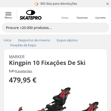
×
365 dias para devoluções
4.8 de 5
Menu
Conta
Favoritos
Carrinho
Início
Desportos de Inverno
Esquis alpinos
Fixações de Esqui
MARKER
Kingpin 10 Fixações De Ski
5,0
//
4 avaliações
479,95 €