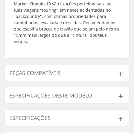
Marker Kingpin 10 são fixações perfeitas para as
tuas viagens "touring" em neves acidentadas no
"backcountry", com ótimas propriedades para
caminhadas, escalada e descidas. Recomendamos
que escolha braços de travão que sejam pelo menos
15mm mais largos do que a "cintura" dos teus
esquis.
PEÇAS COMPATÍVEIS
Encontre produtos compativeis com Marker Kingpin
10 Fixações De Ski:
ESPECIFICAÇÕES DESTE MODELO
Modelo
Largura do braço do travão
ESPECIFICAÇÕES
75mm-100mm
100mm
Peças compatíveis
100mm-125mm
125mm
Ano do modelo:
24/25