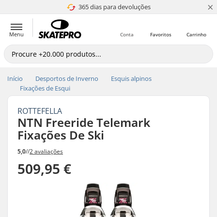
×
365 dias para devoluções
4.8 de 5
Menu
Conta
Favoritos
Carrinho
Início
Desportos de Inverno
Esquis alpinos
Fixações de Esqui
ROTTEFELLA
NTN Freeride Telemark
Fixações De Ski
5,0
//
2 avaliações
509,95 €