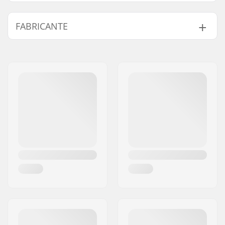
Largura do Deck:
5" (12.7cm)
FABRICANTE
Comprimento da
9" (22.9cm)
tábua:
Nome:
Centrano ApS
Endereço:
Omega 6
Código Postal :
8382
Cidade:
Hinnerup
País:
Dinamarca