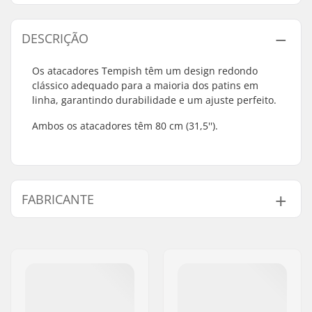
DESCRIÇÃO
Os atacadores Tempish têm um design redondo
clássico adequado para a maioria dos patins em
linha, garantindo durabilidade e um ajuste perfeito.
Ambos os atacadores têm 80 cm (31,5'').
FABRICANTE
Nome:
TEMPISH s.r.o.
Endereço:
Bratrí Wolfu 495/16
Código Postal :
779 00
Cidade:
Olomouc
País:
Chéquia