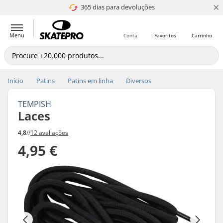
×
365 dias para devoluções
4.8 de 5
Menu
Conta
Favoritos
Carrinho
Início
Patins
Patins em linha
Diversos
TEMPISH
Laces
4,8
//
12 avaliações
4,95 €