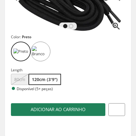
Color:
Preto
Length
80cm
120cm (3'9")
Disponível (5+ peças)
ADICIONAR AO CARRINHO