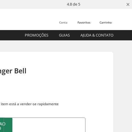
×
4.8 de 5
Conta
Favoritos
Carrinho
PROMOÇÕES
GUIAS
AJUDA & CONTATO
nger Bell
 item está a
vender-se rapidamente
 AO
O