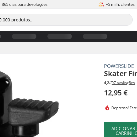
365 dias para devoluções
+5 milh. clientes
POWERSLIDE
Skater Fi
4,2
//
97 avaliações
12,95 €
Depressa! Este
ADICIONAR
CARRINH