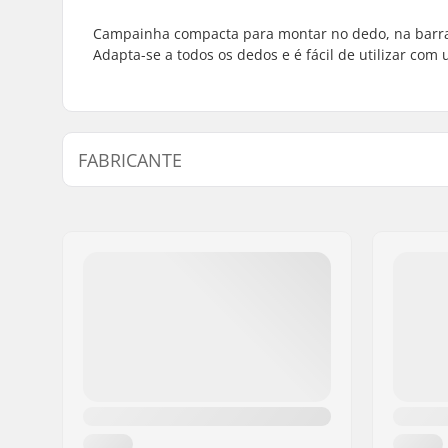
Campainha compacta para montar no dedo, na barra 
Adapta-se a todos os dedos e é fácil de utilizar com
FABRICANTE
Nome:
Powerslide Sport
Endereço:
Esbachgraben 1
Código Postal :
95463
Cidade:
Bindlach
País:
Alemanha