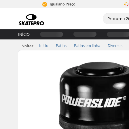
Igualar o Preço
INÍCIO
Início
Patins
Patins em linha
Diversos
Voltar