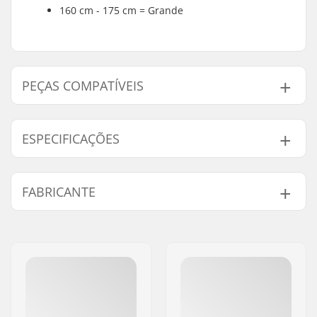
160 cm - 175 cm = Grande
PEÇAS COMPATÍVEIS
Encontre produtos compativeis com Longway
Bastões de Esqui Cross Country 100% Carbono:
ESPECIFICAÇÕES
Diâmetro da Ponta:
8mm
FABRICANTE
Peças compatíveis
Nome:
Centrano ApS
Endereço:
Omega 6
Código Postal :
8382
Cidade:
Hinnerup
País:
Dinamarca