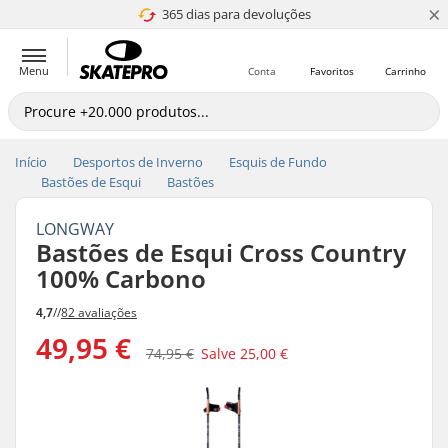
×
365 dias para devoluções
4.8 de 5
Menu
Conta
Favoritos
Carrinho
Início
Desportos de Inverno
Esquis de Fundo
Bastões de Esqui
Bastões
LONGWAY
Bastões de Esqui Cross Country
100% Carbono
4,7
//
82 avaliações
49,95 €
74,95 €
Salve
25,00 €