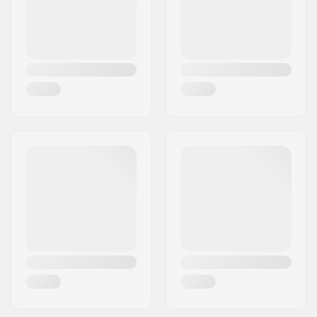
Espessura:
3/2mm
País:
Países Baixos
Tipo de Zíper:
Back Zip
Temperatura da
14-18 °C
água:
Estilo de fato de
Short Sleeve Fullsuit
Neoprene:
Gênero:
Homem