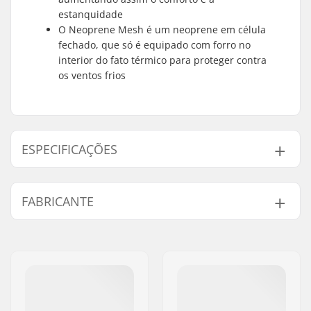
estanquidade
O Neoprene Mesh é um neoprene em célula
fechado, que só é equipado com forro no
interior do fato térmico para proteger contra
os ventos frios
ESPECIFICAÇÕES
Material:
M-Flex
FABRICANTE
Costura:
Flatlock Stitched
Características Extra:
Lining Saver
,
Nome:
North Actionsports Group
Glideskin Double
B.V.
Neck Construction
,
Endereço:
Lageweg 34
Mesh Neoprene
Código Postal :
2222
Nível de habilidade:
Beginner
Cidade:
AG Katwijk