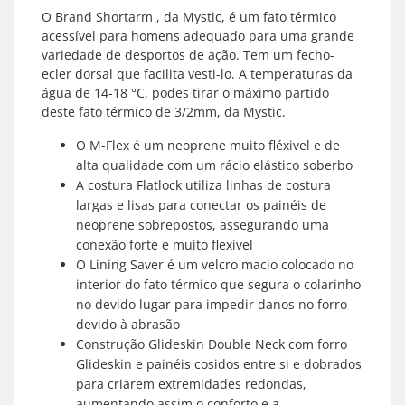
O Brand Shortarm , da Mystic, é um fato térmico
acessível para homens adequado para uma grande
variedade de desportos de ação. Tem um fecho-
ecler dorsal que facilita vesti-lo. A temperaturas da
água de 14-18 °C, podes tirar o máximo partido
deste fato térmico de 3/2mm, da Mystic.
O M-Flex é um neoprene muito fléxivel e de
alta qualidade com um rácio elástico soberbo
A costura Flatlock utiliza linhas de costura
largas e lisas para conectar os painéis de
neoprene sobrepostos, assegurando uma
conexão forte e muito flexível
O Lining Saver é um velcro macio colocado no
interior do fato térmico que segura o colarinho
no devido lugar para impedir danos no forro
devido à abrasão
Construção Glideskin Double Neck com forro
Glideskin e painéis cosidos entre si e dobrados
para criarem extremidades redondas,
aumentando assim o conforto e a