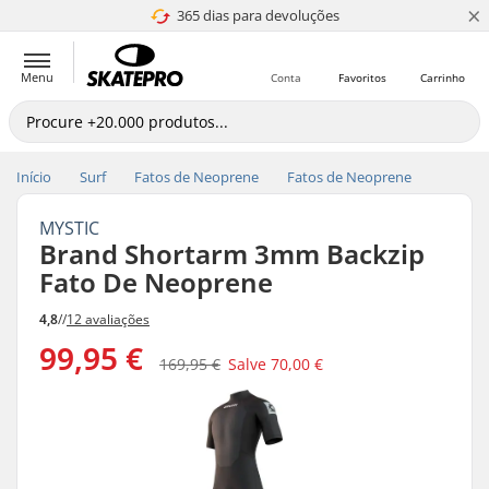
×
365 dias para devoluções
4.8 de 5
Menu
Conta
Favoritos
Carrinho
Início
Surf
Fatos de Neoprene
Fatos de Neoprene
MYSTIC
Brand Shortarm 3mm Backzip
Fato De Neoprene
4,8
//
12 avaliações
99,95 €
169,95 €
Salve
70,00 €