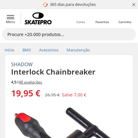
×
365 dias para devoluções
4.8 de 5
Menu
Conta
Favoritos
Carrinho
Início
BMX
Acessórios
Manutenção
SHADOW
Interlock Chainbreaker
4,5
//
48 avaliações
19,95 €
26,95 €
Salve
7,00 €