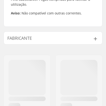
utilização.
Aviso:
Não compatível com outras correntes.
FABRICANTE
Nome:
Source Europe GmbH
Endereço:
Am Kuckhofer Feld 13A
Código Postal :
41470
Cidade:
Neuss
País:
Alemanha