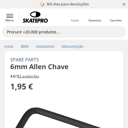
×
365 dias para devoluções
4.8 de 5
Menu
Conta
Favoritos
Carrinho
Início
BMX
Acessórios
Manutenção
SPARE PARTS
6mm Allen Chave
4,6
//
82 avaliações
1,95 €