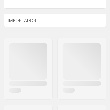
IMPORTADOR
Nome:
Centrano ApS
Endereço:
Omega 6
Código Postal :
8382
Cidade:
Hinnerup
País:
Dinamarca