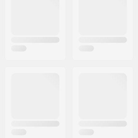
Cidade:
Hinnerup
Peso:
898g
País:
Dinamarca
Upsweep:
2°
Varredura:
12°
Bar-end compatível
Aço
com: