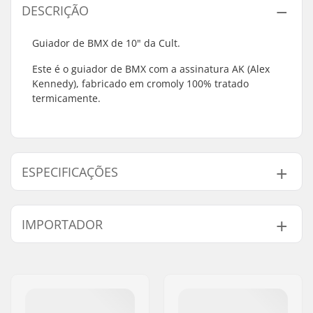
DESCRIÇÃO
Guiador de BMX de 10" da Cult.
Este é o guiador de BMX com a assinatura AK (Alex
Kennedy), fabricado em cromoly 100% tratado
termicamente.
ESPECIFICAÇÕES
Tubing:
Butted
IMPORTADOR
Altura da barra:
10" (25.4cm)
Largura da barra:
30" (76.2cm)
Nome:
Centrano ApS
Diâmetro do Avanço:
22.2mm
Endereço:
Omega 6
Design do Guiador:
Two-piece
Código Postal :
8382
Material da barra:
Aço Chromoly 4130