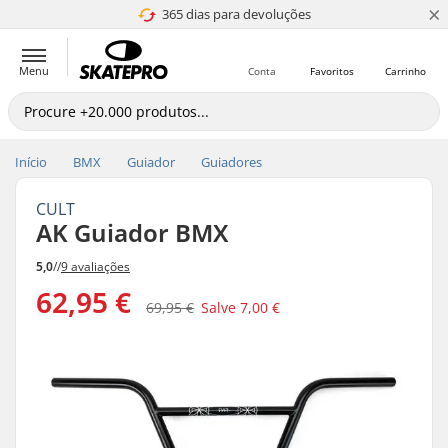
×
365 dias para devoluções
4.8 de 5
Menu
Conta
Favoritos
Carrinho
Início
BMX
Guiador
Guiadores
CULT
AK Guiador BMX
5,0
//
9 avaliações
62,95 €
69,95 €
Salve
7,00 €