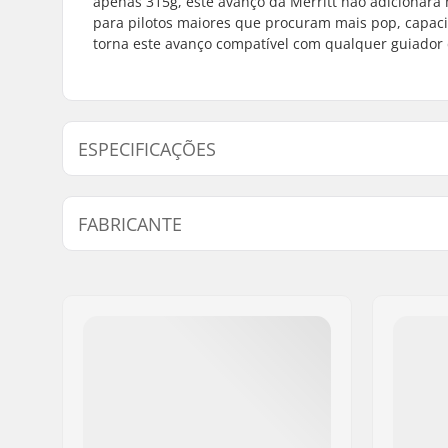
apenas 315g, este avanço da Merritt não adicionará 
para pilotos maiores que procuram mais pop, capac
torna este avanço compatível com qualquer guiador
ESPECIFICAÇÕES
Tipo/Comprimento do Avanço:
50mm, Car
FABRICANTE
Altura do avanço:
30 mm
Diâmetro do Avanço:
22.2mm
Nome:
Sport Import GmbH
Endereço:
Industriestr. 39
Código Postal :
26188
Cidade:
Edewecht
País:
Alemanha