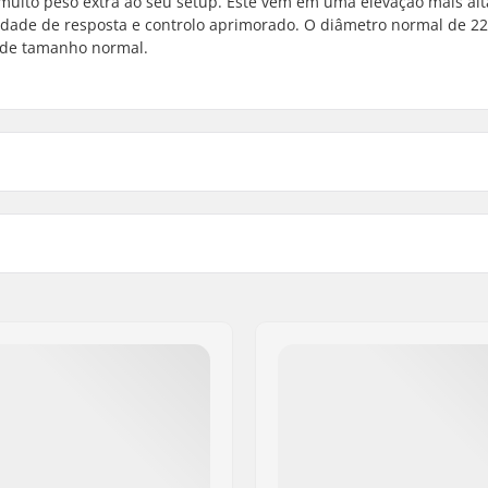
muito peso extra ao seu setup. Este vem em uma elevação mais alta
idade de resposta e controlo aprimorado. O diâmetro normal de 2
 de tamanho normal.
ga superior
Peso:
Tamanho do tubo de dire