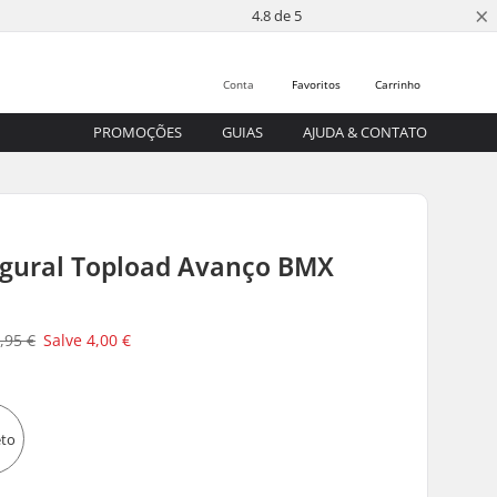
×
4.8 de 5
Conta
Favoritos
Carrinho
PROMOÇÕES
GUIAS
AJUDA & CONTATO
ugural Topload Avanço BMX
,95 €
Salve
4,00 €