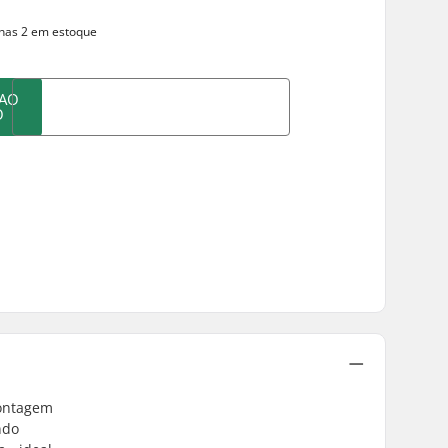
as 2 em estoque
 AO
O
montagem
ndo