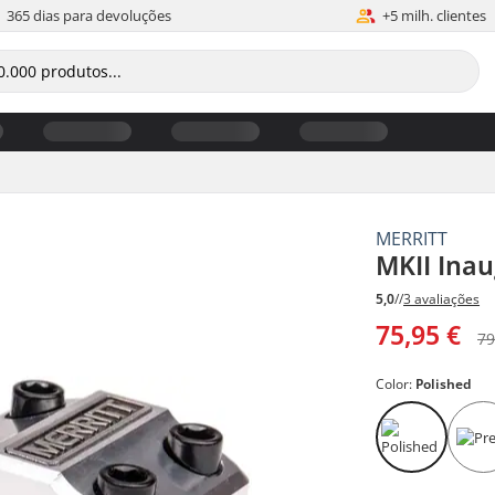
365 dias para devoluções
+5 milh. clientes
MERRITT
MKII Ina
5,0
//
3 avaliações
75,95 €
79
Color:
Polished