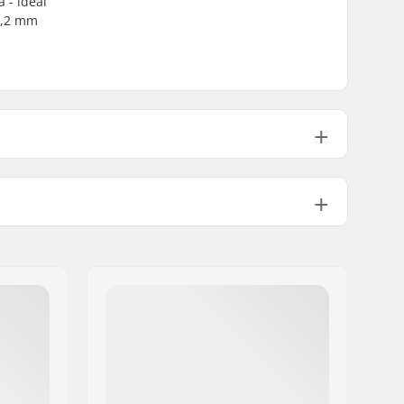
 - ideal
2,2 mm
315g
ção:
1 1/8"