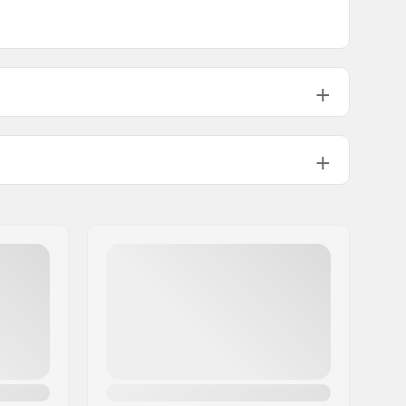
320g
ção:
1 1/8"