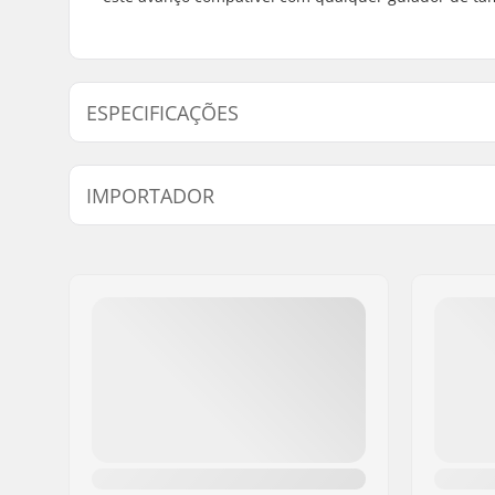
ESPECIFICAÇÕES
Tipo/Comprimento do Avanço:
46mm, Car
IMPORTADOR
Altura do avanço:
32 mm
Diâmetro do Avanço:
22.2mm
Nome:
Centrano ApS
Endereço:
Omega 6
Código Postal :
8382
Cidade:
Hinnerup
País:
Dinamarca