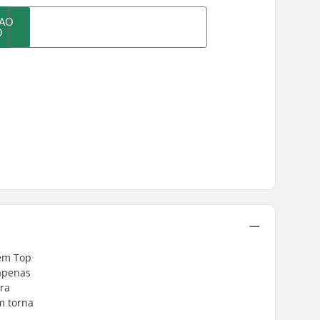
 AO
O
gem Top
apenas
ara
m torna