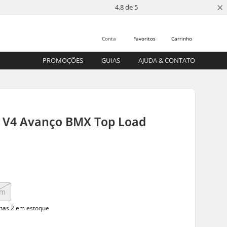
×
4.8 de 5
Conta
Favoritos
Carrinho
PROMOÇÕES
GUIAS
AJUDA & CONTATO
n V4 Avanço BMX Top Load
mm
as 2 em estoque