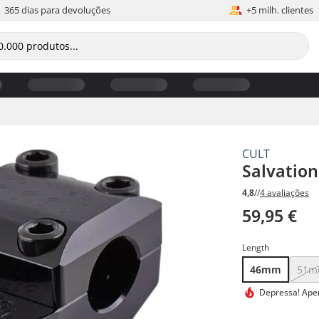
365 dias para devoluções
+5 milh. clientes
CULT
Salvatio
4,8
//
4 avaliações
59,95 €
Length
46mm
51
Depressa!
Apen