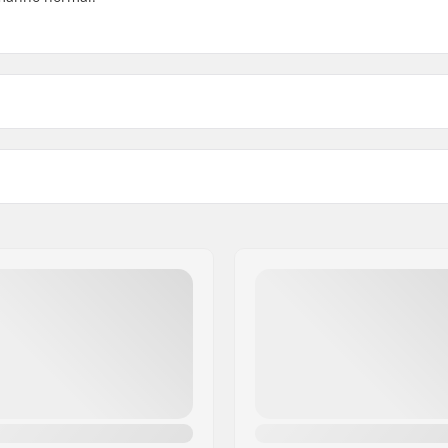
ga superior
Peso:
Tamanho do tubo de dire