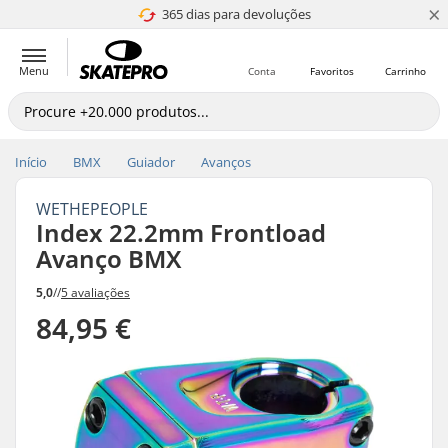
×
365 dias para devoluções
4.8 de 5
Menu
Conta
Favoritos
Carrinho
Início
BMX
Guiador
Avanços
WETHEPEOPLE
Index 22.2mm Frontload
Avanço BMX
5,0
//
5 avaliações
84,95 €