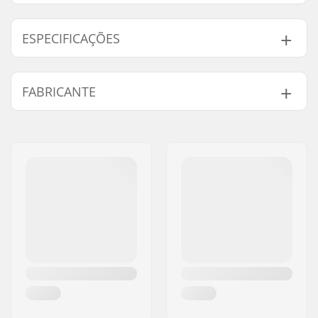
ESPECIFICAÇÕES
Tipo/Comprimento do
50mm, Carga frontal
FABRICANTE
Avanço:
Altura do avanço:
16 mm
Nome:
We Make Things GmbH
Diâmetro do Avanço:
22.2mm
Endereço:
RICHARD-BYRD-STR. 12
Peso:
330g
Código Postal :
50829
Tamanho do tubo de
1 1/8"
Cidade:
Köln
direção:
País:
Alemanha