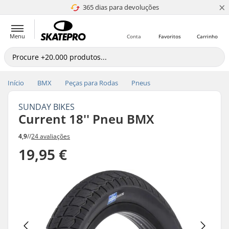
×
365 dias para devoluções
4.8 de 5
Menu
Conta
Favoritos
Carrinho
Início
BMX
Peças para Rodas
Pneus
SUNDAY BIKES
Current 18'' Pneu BMX
4,9
//
24 avaliações
19,95 €