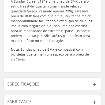
A Sunday Current 18'' é uma pneu de BMX para o
estilo freestyle, que tem uma grande relação
qualidade/preço. Pesando apenas 499g, este leve
pneu de BMX fará com que a tua BMX tenha maior
manobrabilidade facilitando a execução de truques.
Pneus com largura de 2,2'', são uma boa escolha
para as modalidade de "street" e "park". Os pneus
podem suportar pressões até 65 psi, perfeito para
maior conforto no estilo freestyle.
Nota
: Sunday pneu de BMX é compativel com
bicicletas que tenham um espaço para o pneu de
2.2" tires.
ESPECIFICAÇÕES
BMX Disciplina:
Freestyle BMX
FABRICANTE
Diâmetro da roda:
18"