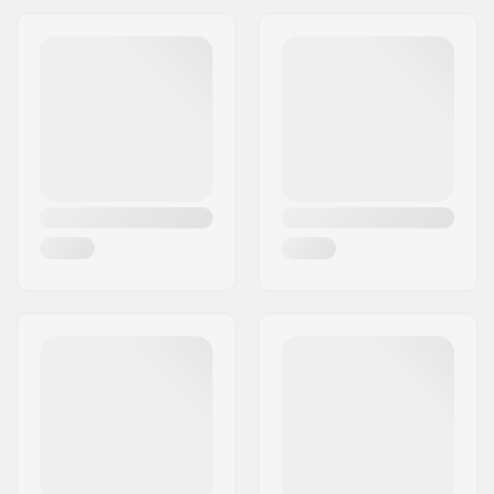
Endereço:
Omega 6
Pressão do pneu:
110psi
Código Postal :
8382
Peso:
782g
Cidade:
Hinnerup
Itens por conjunto:
1
País:
Dinamarca
Pneu sem câmara de
No
ar: