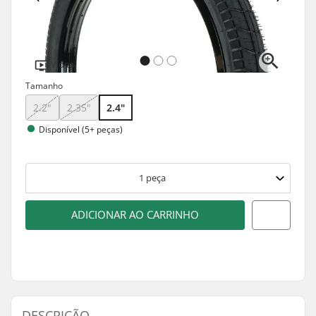
Vídeo
Tamanho
2.2"
2.35"
2.4"
Disponível (5+ peças)
1
peça
ADICIONAR AO CARRINHO
DESCRIÇÃO