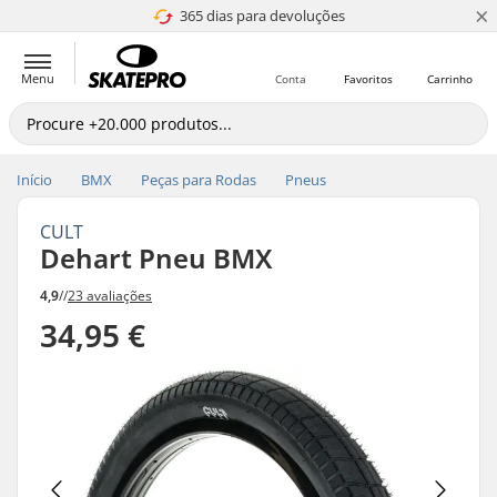
×
365 dias para devoluções
4.8 de 5
Menu
Conta
Favoritos
Carrinho
Início
BMX
Peças para Rodas
Pneus
CULT
Dehart Pneu BMX
4,9
//
23 avaliações
34,95 €