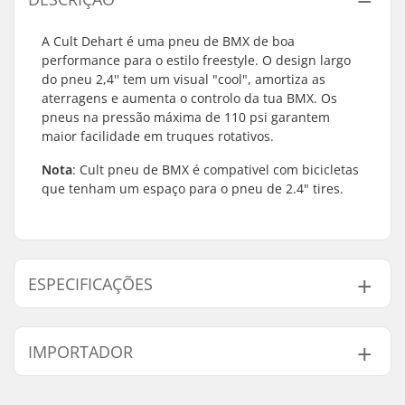
A Cult Dehart é uma pneu de BMX de boa
performance para o estilo freestyle. O design largo
do pneu 2,4'' tem um visual "cool", amortiza as
aterragens e aumenta o controlo da tua BMX. Os
pneus na pressão máxima de 110 psi garantem
maior facilidade em truques rotativos.
Nota
: Cult pneu de BMX é compativel com bicicletas
que tenham um espaço para o pneu de 2.4" tires.
ESPECIFICAÇÕES
BMX Disciplina:
Freestyle BMX
IMPORTADOR
Diâmetro da roda:
20"
Largura do pneu:
2.4"
Nome:
Centrano ApS
Dobrável:
Não Dobrávél