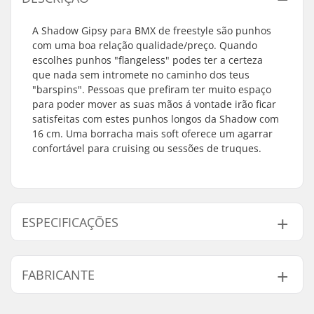
A Shadow Gipsy para BMX de freestyle são punhos
com uma boa relação qualidade/preço. Quando
escolhes punhos "flangeless" podes ter a certeza
que nada sem intromete no caminho dos teus
"barspins". Pessoas que prefiram ter muito espaço
para poder mover as suas mãos á vontade irão ficar
satisfeitas com estes punhos longos da Shadow com
16 cm. Uma borracha mais soft oferece um agarrar
confortável para cruising ou sessões de truques.
ESPECIFICAÇÕES
Bar-end compatível
Aço
FABRICANTE
com:
Largura do Punho :
16cm
Nome:
Source Europe GmbH
Flange:
Sem flanges