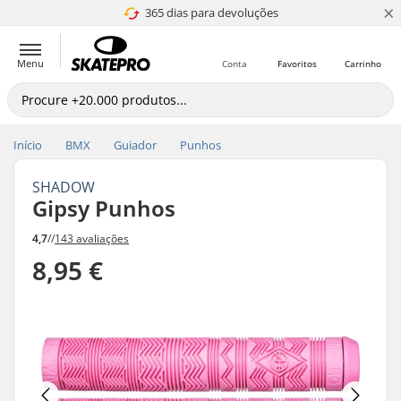
×
365 dias para devoluções
4.8 de 5
Menu
Conta
Favoritos
Carrinho
Início
BMX
Guiador
Punhos
SHADOW
Gipsy Punhos
4,7
//
143 avaliações
8,95 €