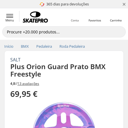
×
365 dias para devoluções
4.8 de 5
Menu
Conta
Favoritos
Carrinho
Início
BMX
Pedaleira
Roda Pedaleira
SALT
Plus Orion Guard Prato BMX
Freestyle
4,8
//
13 avaliações
69,95 €