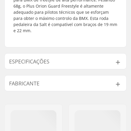
68g, o Plus Orion Guard Freestyle é altamente
adequado para pilotos técnicos que se esforçam
para obter o máximo controlo da BMX. Esta roda
pedaleira da Salt é compatível com braços de 19 mm
e 22 mm.
ESPECIFICAÇÕES
Montagem do prato:
19mm, 22mm,
FABRICANTE
Parafuso de padaleira
Peso:
68g
Nome:
We Make Things GmbH
Proteção de
Sim
Endereço:
RICHARD-BYRD-STR. 12
pedaleira:
Código Postal :
50829
Cidade:
Köln
País:
Alemanha