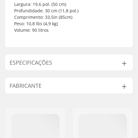
Largura: 19,6 pol. (50 cm)
Profundidade: 30 cm (11,8 pol.)
Comprimento: 33,5in (85cm)
Peso: 10,8 lbs (4,9 kg)
Volume: 90 litros
ESPECIFICAÇÕES
Volume:
90 l
FABRICANTE
Peso:
4900g
Tipo:
Roller bag
Nome:
Db Equipment AS
Atividade:
Exploration
Endereço:
Mølleparken 2
Material do
Polyester
Código Postal :
0459
revestimento externo:
Cidade:
Oslo
País:
Noruega