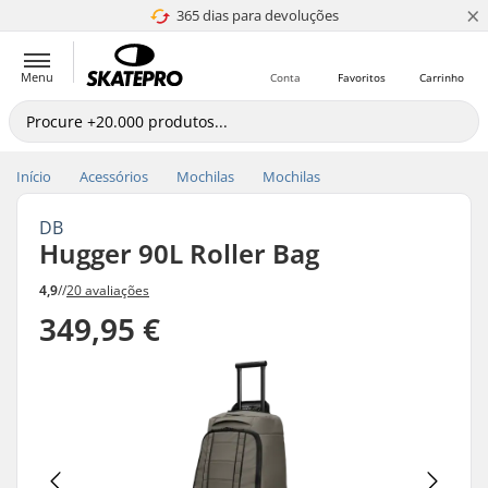
×
365 dias para devoluções
4.8 de 5
Menu
Conta
Favoritos
Carrinho
Início
Acessórios
Mochilas
Mochilas
DB
Hugger 90L Roller Bag
4,9
//
20 avaliações
349,95 €