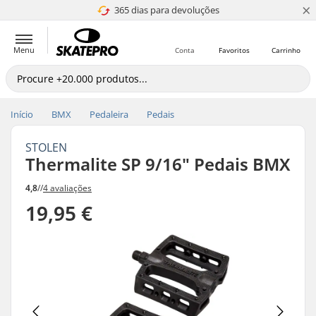
×
365 dias para devoluções
4.8 de 5
Menu
Conta
Favoritos
Carrinho
Início
BMX
Pedaleira
Pedais
STOLEN
Thermalite SP 9/16" Pedais BMX
4,8
//
4 avaliações
19,95 €