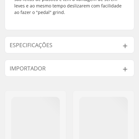
leves e ao mesmo tempo deslizarem com facilidade
ao fazer o "pedal" grind.
ESPECIFICAÇÕES
Diâmetro do eixo do
9/16"
IMPORTADOR
pedal:
Material do pedal:
Náilon, Plástico
Nome:
Centrano ApS
Peso:
391g
Endereço:
Omega 6
Código Postal :
8382
Cidade:
Hinnerup
País:
Dinamarca