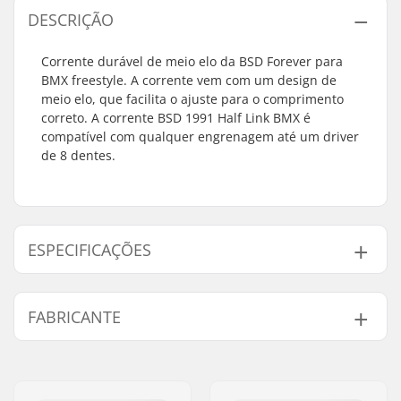
DESCRIÇÃO
Corrente durável de meio elo da BSD Forever para
BMX freestyle. A corrente vem com um design de
meio elo, que facilita o ajuste para o comprimento
correto. A corrente BSD 1991 Half Link BMX é
compatível com qualquer engrenagem até um driver
de 8 dentes.
ESPECIFICAÇÕES
Tipo de corrente:
Half link
FABRICANTE
Amount of chain
96 links
links:
Nome:
Sport Import GmbH
Peso:
430g
Endereço:
Industriestr. 39