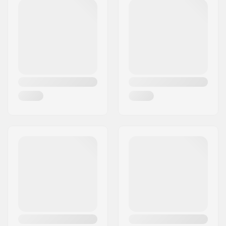
Código Postal :
26188
Cidade:
Edewecht
País:
Alemanha