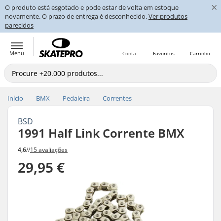
×
O produto está esgotado e pode estar de volta em estoque
novamente. O prazo de entrega é desconhecido.
Ver produtos
parecidos
Menu
Conta
Favoritos
Carrinho
Início
BMX
Pedaleira
Correntes
BSD
1991 Half Link Corrente BMX
4,6
//
15 avaliações
29,95 €