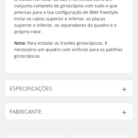
conjunto completo de giroscópios com tudo o que
precisas para a tua configuração de BMX freestyle.
Inclui os cabos superior e inferior, as placas
superior e inferior, os separadores do quadro e o
próprio rotor.
Nota:
Para instalar os travões giroscópicos, é
necessário um quadro com orifícios para as patilhas
giroscópicas.
ESPECIFICAÇÕES
BMX Brake:
Rear or Front
FABRICANTE
Compatível com Gyro:
Sim
Peso:
191g
Nome:
We Make Things GmbH
Endereço:
RICHARD-BYRD-STR. 12