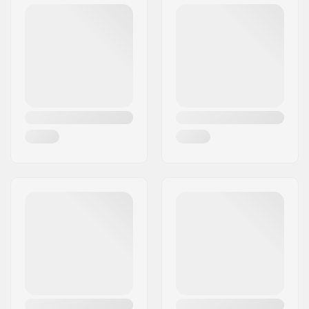
Código Postal :
50829
Cidade:
Köln
País:
Alemanha