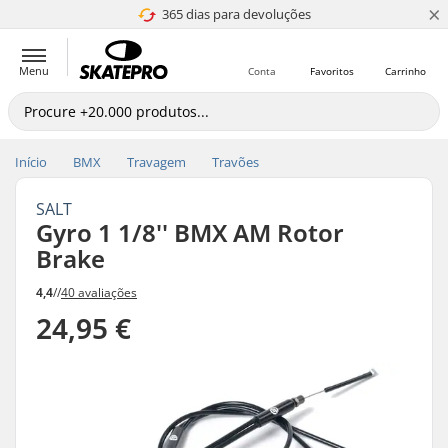
×
365 dias para devoluções
4.8 de 5
Menu
Conta
Favoritos
Carrinho
Início
BMX
Travagem
Travões
SALT
Gyro 1 1/8'' BMX AM Rotor
Brake
4,4
//
40 avaliações
24,95 €