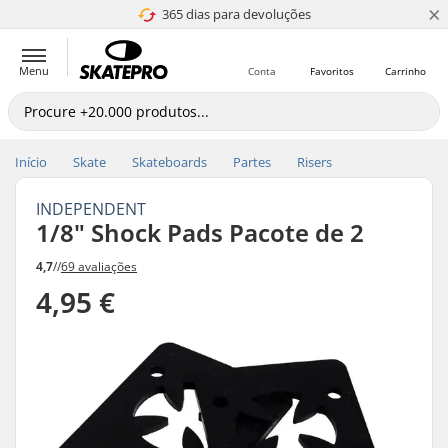
×
365 dias para devoluções
4.8 de 5
Menu
Conta
Favoritos
Carrinho
Início
Skate
Skateboards
Partes
Risers
INDEPENDENT
1/8" Shock Pads Pacote de 2
4,7
//
69 avaliações
4,95 €