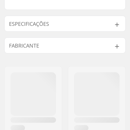
ESPECIFICAÇÕES
Itens por conjunto:
2
FABRICANTE
Espessura do
0.125" (0.3cm)
produto:
Nome:
Circus Circus ApS
Endereço:
Australiensvej 20. st. th.
Código Postal :
2100
Cidade:
Copenhagen
País:
Dinamarca