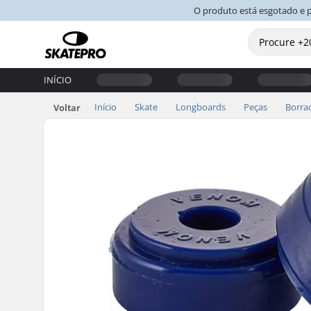
O produto está esgotado e 
INÍCIO
Início
Skate
Longboards
Peças
Borra
Voltar