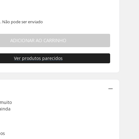
. Não pode ser enviado
ADICIONAR AO CARRINHO
Ver produtos parecidos
 muito
ainda
 os