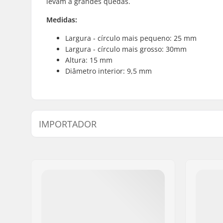
levam a grandes quedas.
Medidas:
Largura - círculo mais pequeno: 25 mm
Largura - círculo mais grosso: 30mm
Altura: 15 mm
Diâmetro interior: 9,5 mm
IMPORTADOR
Nome:
Centrano ApS
Endereço:
Omega 6
Código Postal :
8382
Cidade:
Hinnerup
País:
Dinamarca