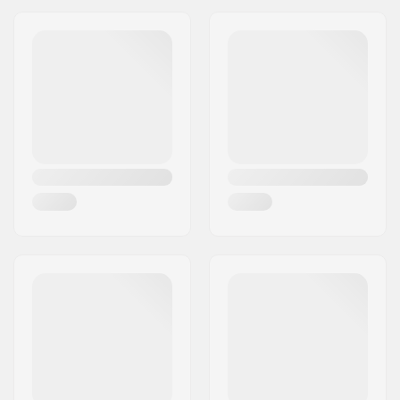
Sportartikelvertriebs GmbH
Endereço:
Esbachgraben 1
Código Postal :
95463
Cidade:
Bindlach
País:
Alemanha