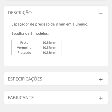
DESCRIÇÃO
Espaçador de precisão de 8 mm em alumínio.
Escolha de 3 modelos.
Preto
10.36mm
Vermelho
10.37mm
Prateado
10.38mm
ESPECIFICAÇÕES
Precisão do
Not included
FABRICANTE
Rolamento:
Tipo de Rolamento:
Spacer
Nome:
Powerslide
Itens por conjunto:
1