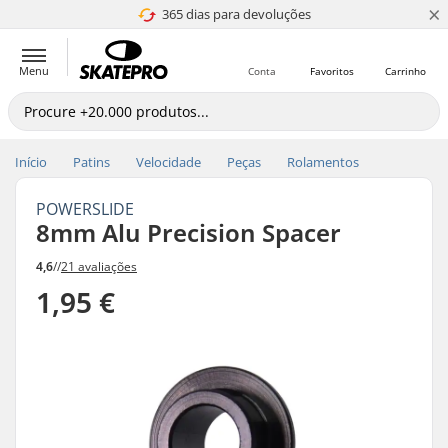
×
365 dias para devoluções
4.8 de 5
Menu
Conta
Favoritos
Carrinho
Início
Patins
Velocidade
Peças
Rolamentos
POWERSLIDE
8mm Alu Precision Spacer
4,6
//
21 avaliações
1,95 €