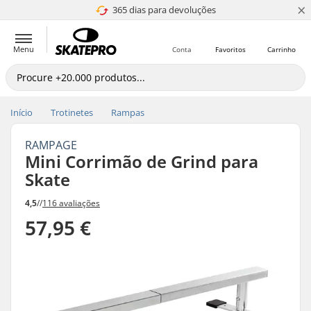
×
365 dias para devoluções
4.8 de 5
Menu
Conta
Favoritos
Carrinho
Início
Trotinetes
Rampas
RAMPAGE
Mini Corrimão de Grind para
Skate
4,5
//
116 avaliações
57,95 €