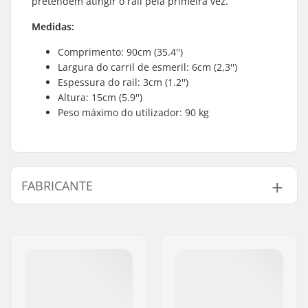
pretendem atingir o rail pela primeira vez.
Medidas:
Comprimento: 90cm (35.4'')
Largura do carril de esmeril: 6cm (2,3'')
Espessura do rail: 3cm (1.2'')
Altura: 15cm (5.9'')
Peso máximo do utilizador: 90 kg
FABRICANTE
Nome:
Centrano ApS
Endereço:
Omega 6
Código Postal :
8382
Cidade:
Hinnerup
País:
Dinamarca