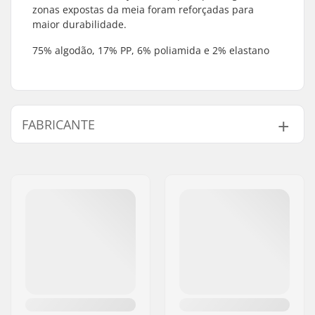
zonas expostas da meia foram reforçadas para
maior durabilidade.
75% algodão, 17% PP, 6% poliamida e 2% elastano
FABRICANTE
Nome:
TEMPISH s.r.o.
Endereço:
Bratrí Wolfu 495/16
Código Postal :
779 00
Cidade:
Olomouc
País:
Chéquia