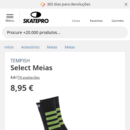
×
365 dias para devoluções
4.8 de 5
Menu
Conta
Favoritos
Carrinho
Início
Acessórios
Meias
Meias
TEMPISH
Select Meias
4,6
//
74 avaliações
8,95 €