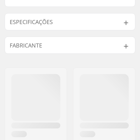
ESPECIFICAÇÕES
Tipo:
Mochila
FABRICANTE
Atividade:
Touring and
freeriding
Nome:
ORTOVOX Sportartikel
Volume:
30 l
GmbH
Caracteristicas de
Aperto Diagonal Ski
,
Endereço:
Rotwandweg 3a
mochilas:
Fixação de Pólos de
Código Postal :
D-82024
Caminhada,
Rede
Cidade:
Taufkirchen
para capacete
País:
Alemanha
integrada
,
Fixação de
esquis em forma de
A
, Compatível com o
Sistema de
Hidratação,
Fixação