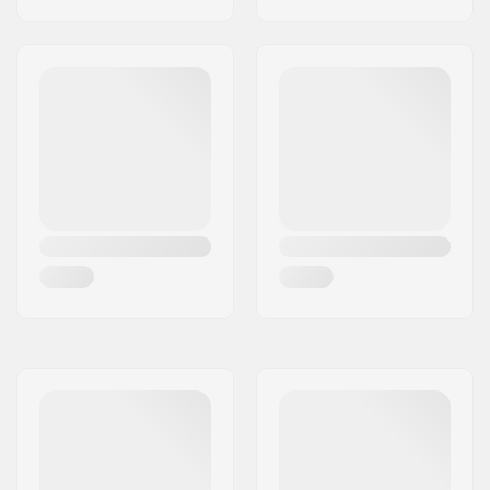
de Snowboard e
Snowshoes
,
Cinta
peitoral com apito
sinalizador
, Zíperes
resistentes à água,
Argola para machado
de gelo
, Acesso ao
compartimento
principal: Frontal,
Porta chaves,
Compartimento de
segurança separado,
Fixação de machado
de gelo/bastão