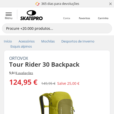
×
365 dias para devoluções
4.8 de 5
Menu
Conta
Favoritos
Carrinho
Início
Acessórios
Mochilas
Desportos de Inverno
Esquis alpinos
ORTOVOX
Tour Rider 30 Backpack
5,0
//
4 avaliações
124,95 €
149,95 €
Salve
25,00 €