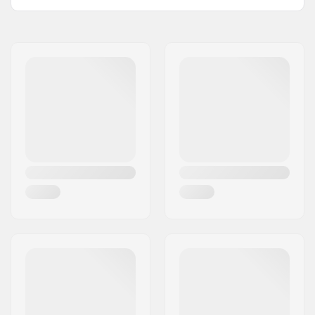
Nome:
SkiGO AB
Endereço:
Fasadvägen 9
Código Postal :
98141
Cidade:
Kiruna
País:
Suécia