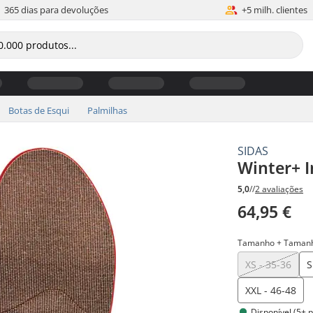
365 dias para devoluções
+5 milh. clientes
Botas de Esqui
Palmilhas
SIDAS
Winter+ I
5,0
//
2 avaliações
64,95 €
Tamanho + Tamanh
XS - 35-36
S
XXL - 46-48
Disponível (5+ 