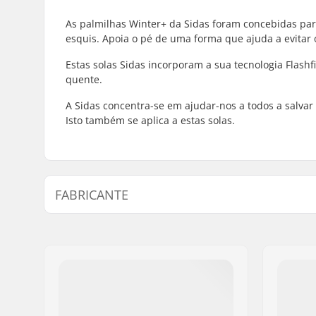
As palmilhas Winter+ da Sidas foram concebidas pa
esquis. Apoia o pé de uma forma que ajuda a evitar
Estas solas Sidas incorporam a sua tecnologia Flash
quente.
A Sidas concentra-se em ajudar-nos a todos a salvar
Isto também se aplica a estas solas.
FABRICANTE
Nome:
Intersurf A/S
Endereço:
Formervej 2
Código Postal :
6800
Cidade:
Varde
País:
Dinamarca