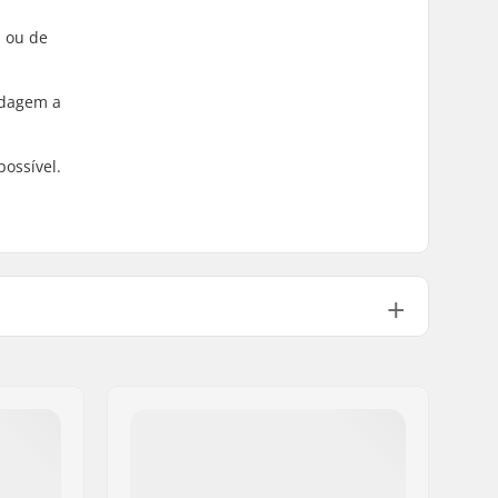
d ou de
oldagem a
possível.