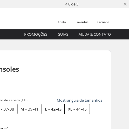
×
4.8 de 5
Conta
Favoritos
Carrinho
PROMOÇÕES
GUIAS
AJUDA & CONTATO
nsoles
o de sapato (EU)
Mostrar guia de tamanhos
 - 37-38
M - 39-41
L - 42-43
XL - 44-45
pares)