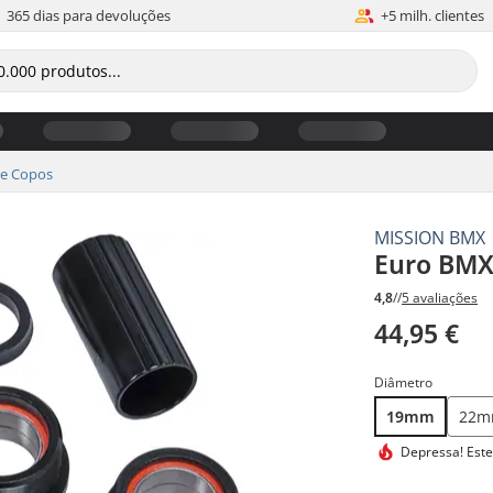
365 dias para devoluções
+5 milh. clientes
 e Copos
MISSION BMX
Euro BMX
4,8
//
5 avaliações
44,95 €
Diâmetro
19mm
22
Depressa! Este