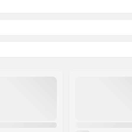
19mm
o Eixo Pedaleiro
22mm
(EURO)
, Selado
Peso: