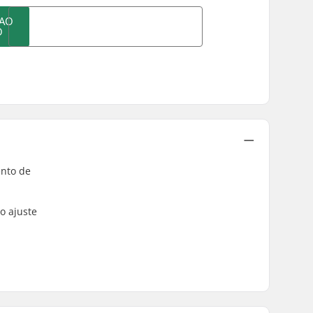
 AO
O
ento de
o ajuste