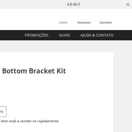
×
4.8 de 5
Conta
Favoritos
Carrinho
PROMOÇÕES
GUIAS
AJUDA & CONTATO
 Bottom Bracket Kit
mm
 item está a
vender-se rapidamente