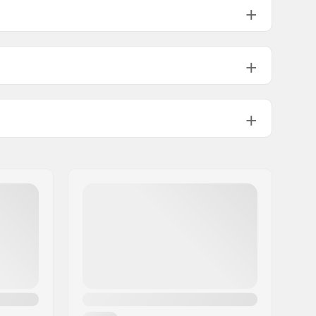
19mm
22mm
112g