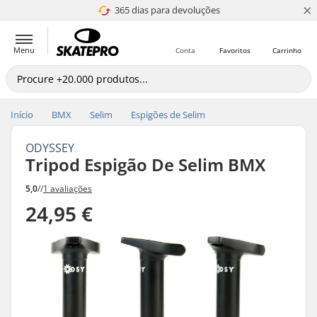
×
365 dias para devoluções
4.8 de 5
Menu
Conta
Favoritos
Carrinho
Início
BMX
Selim
Espigões de Selim
ODYSSEY
Tripod Espigão De Selim BMX
5,0
//
1 avaliações
24,95 €