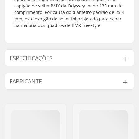
espigão de selim BMX da Odyssey mede 135 mm de
comprimento. Por causa do diâmetro padrão de 25,4
mm, este espigão de selim foi projetado para caber
na maioria dos quadros de BMX freestyle.
ESPECIFICAÇÕES
Selins:
Tripod
FABRICANTE
Comprimento do
135mm
espigão de selim:
Nome:
Sunshine Distribution ApS
Diâmetro do Espigão
25.4mm
Endereço:
Naverland 8
do Selim BMX:
Código Postal :
2600
Peso:
110g
Cidade:
Glostrup
País:
Dinamarca