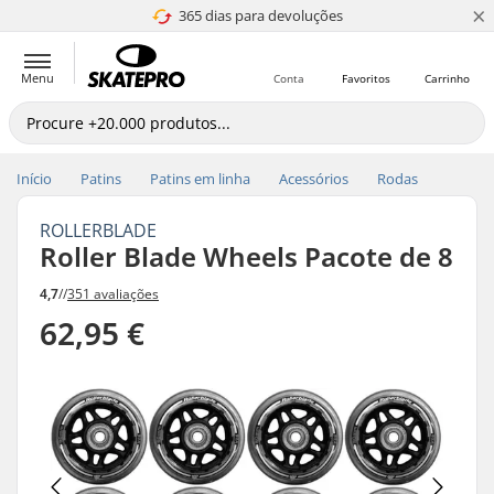
×
365 dias para devoluções
4.8 de 5
Menu
Conta
Favoritos
Carrinho
Início
Patins
Patins em linha
Acessórios
Rodas
ROLLERBLADE
Roller Blade Wheels Pacote de 8
4,7
//
351 avaliações
62,95 €