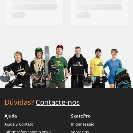
Dúvidas?
Contacte-nos
Ajuda
SkatePro
Ajuda & Contato
Iniciar sessão
Informações sobre o envio
Sobre nós