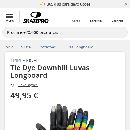
×
365 dias para devoluções
4.8 de 5
Menu
Conta
Favoritos
Carrinho
Início
Skate
Proteções
Luvas Longboard
TRIPLE EIGHT
Tie Dye Downhill Luvas
Longboard
5,0
//
1 avaliações
49,95 €