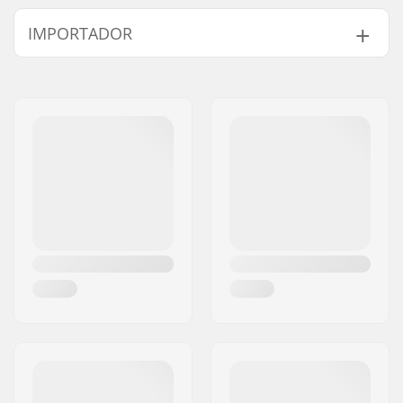
IMPORTADOR
Nome:
Centrano ApS
Endereço:
Omega 6
Código Postal :
8382
Cidade:
Hinnerup
País:
Dinamarca