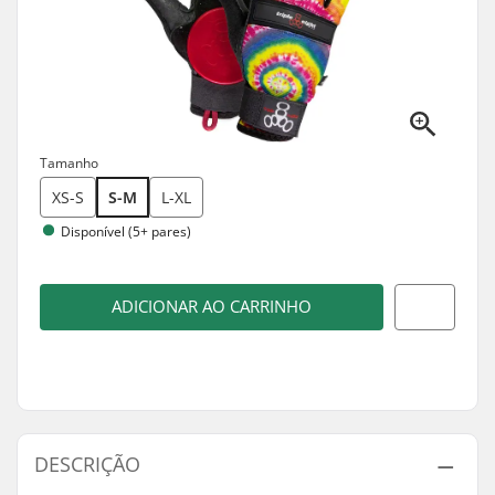
Tamanho
XS-S
S-M
L-XL
Disponível (5+ pares)
ADICIONAR AO CARRINHO
DESCRIÇÃO