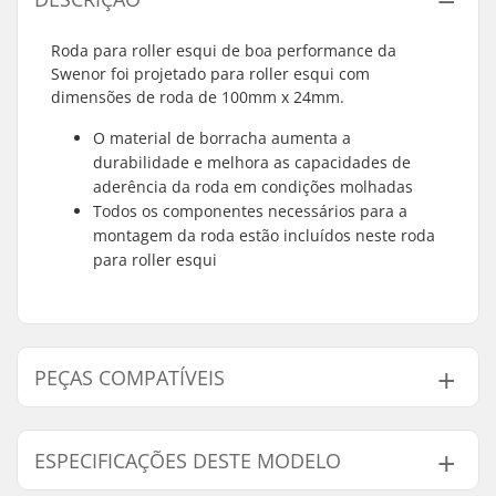
Roda para roller esqui de boa performance da
Swenor foi projetado para roller esqui com
dimensões de roda de 100mm x 24mm.
O material de borracha aumenta a
durabilidade e melhora as capacidades de
aderência da roda em condições molhadas
Todos os componentes necessários para a
montagem da roda estão incluídos neste roda
para roller esqui
PEÇAS COMPATÍVEIS
Encontre produtos compativeis com Swenor Skate
Complete Roda Roller Ski:
ESPECIFICAÇÕES DESTE MODELO