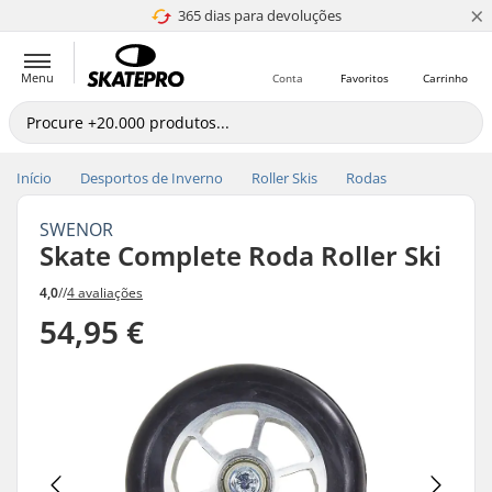
×
365 dias para devoluções
4.8 de 5
Menu
Conta
Favoritos
Carrinho
Início
Desportos de Inverno
Roller Skis
Rodas
SWENOR
Skate Complete Roda Roller Ski
4,0
//
4 avaliações
54,95 €