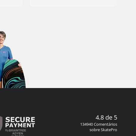
4.8 de 5
134940 Comentários
sobre SkatePro