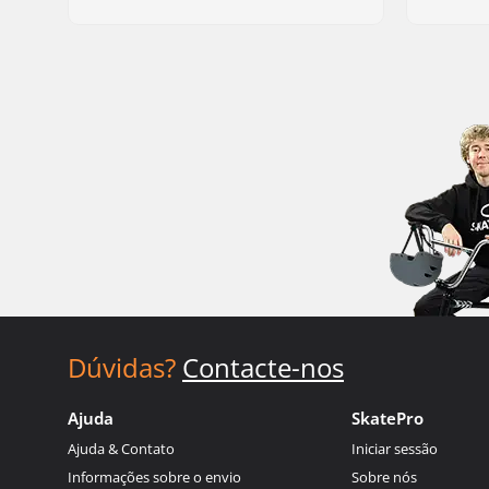
Dúvidas?
Contacte-nos
Ajuda
SkatePro
Ajuda & Contato
Iniciar sessão
Informações sobre o envio
Sobre nós