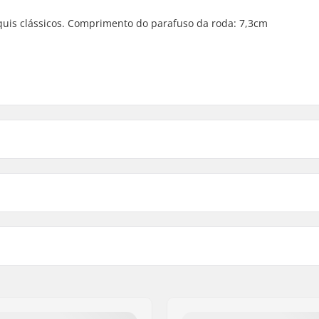
squis clássicos. Comprimento do parafuso da roda: 7,3cm
k Roda Roller Ski Complete Pacote de 2:
Peças compatíveis
Diâmetro da roda:
Largura da Roda:
Tipo de Roller Ski:
Parafuso, rolamento etc. i