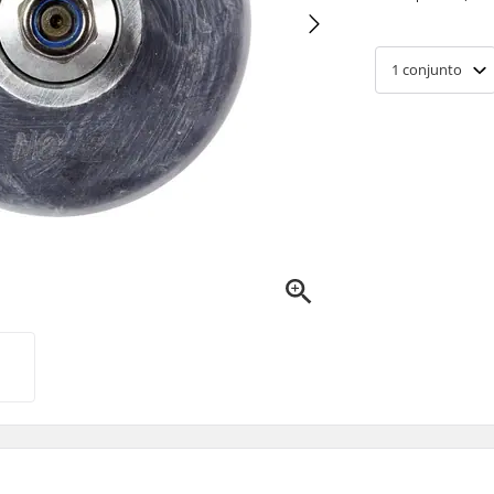
1
conjunto