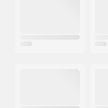
Cidade:
Kiruna
País:
Suécia