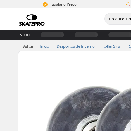
Igualar o Preço
INÍCIO
Início
Desportos de Inverno
Roller Skis
R
Voltar