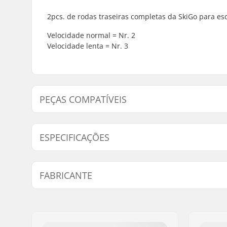
2pcs. de rodas traseiras completas da SkiGo para e
Velocidade normal = Nr. 2
Velocidade lenta = Nr. 3
PEÇAS COMPATÍVEIS
Encontre produtos compativeis com Skigo Classic Bac
ESPECIFICAÇÕES
Rodas por conjunto:
2
FABRICANTE
Velocidade da Roda:
Padrão (2)
Posição das rodas:
Traseira
Nome:
SkiGO AB
Material das rodas:
Borracha
Endereço:
Fasadvägen 9
Código Postal :
98141