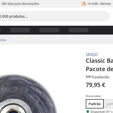
365 dias para devoluções
+5 milh. clientes
odas
SKIGO
Classic B
Pacote de
4,8
//
4 avaliações
79,95 €
Durometer
Padrão
Len
Disponível (5+ 