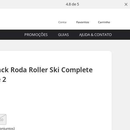
×
4.8 de 5
Conta
Favoritos
Carrinho
PROMOÇÕES
GUIAS
AJUDA & CONTATO
ack Roda Roller Ski Complete
 2
to
conjuntos)