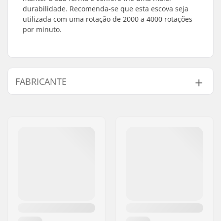
durabilidade. Recomenda-se que esta escova seja
utilizada com uma rotação de 2000 a 4000 rotações
por minuto.
FABRICANTE
Nome:
SkiGO AB
Endereço:
Fasadvägen 9
Código Postal :
98141
Cidade:
Kiruna
País:
Suécia