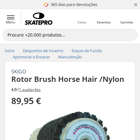
×
365 dias para devoluções
4.8 de 5
Menu
Conta
Favoritos
Carrinho
Início
Desportos de Inverno
Esquis de Fundo
Aprimorar e Encerar
Manutenção
SKIGO
Rotor Brush Horse Hair /Nylon
4,0
//
1 avaliações
89,95 €