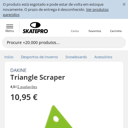
×
O produto está esgotado e pode estar de volta em estoque
novamente. O prazo de entrega é desconhecido.
Ver produtos
parecidos
Menu
Conta
Favoritos
Carrinho
Início
Desportos de Inverno
Snowboards
Acessórios
DAKINE
Triangle Scraper
4,0
//
2 avaliações
10,95 €