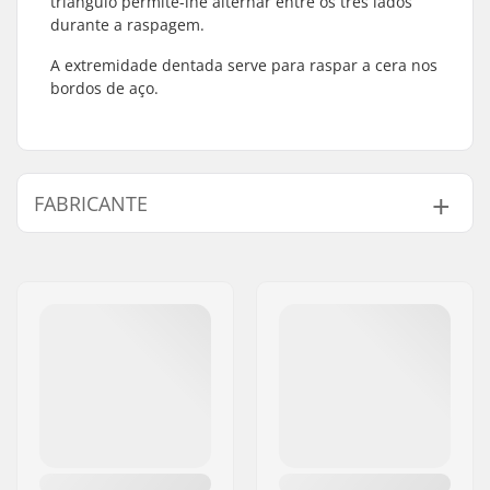
triângulo permite-lhe alternar entre os três lados
durante a raspagem.
A extremidade dentada serve para raspar a cera nos
bordos de aço.
FABRICANTE
Nome:
All Sport NV
Endereço:
Hoge Mauw 175
Código Postal :
2370
Cidade:
Arendonk
País:
Bélgica