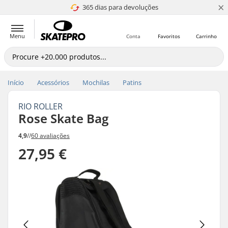
×
365 dias para devoluções
4.8 de 5
Menu
Conta
Favoritos
Carrinho
Início
Acessórios
Mochilas
Patins
RIO ROLLER
Rose Skate Bag
4,9
//
60 avaliações
27,95 €