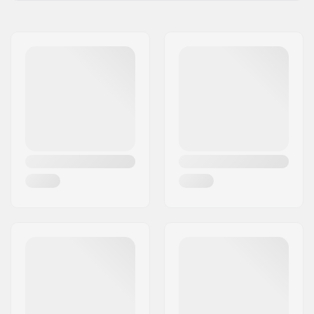
Nome:
Centrano ApS
Endereço:
Omega 6
Código Postal :
8382
Cidade:
Hinnerup
País:
Dinamarca