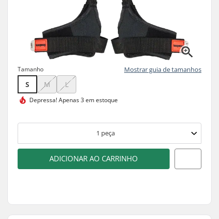
Tamanho
Mostrar guia de tamanhos
S
M
L
Depressa!
Apenas 3 em estoque
1
peça
ADICIONAR AO CARRINHO