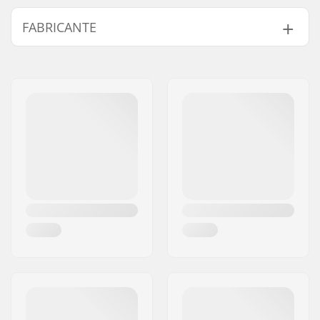
Itens por conjunto:
2
FABRICANTE
Nome:
Centrano ApS
Endereço:
Omega 6
Código Postal :
8382
Cidade:
Hinnerup
País:
Dinamarca