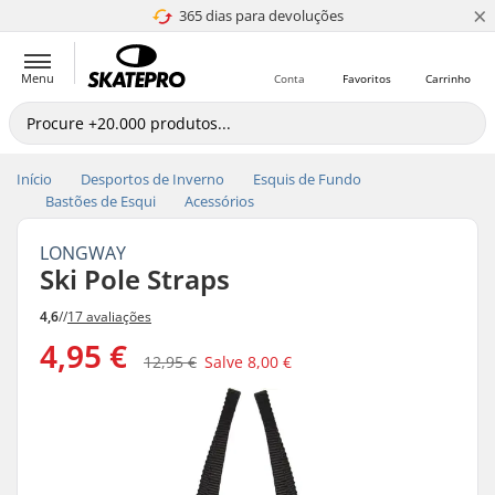
×
365 dias para devoluções
4.8 de 5
Menu
Conta
Favoritos
Carrinho
Início
Desportos de Inverno
Esquis de Fundo
Bastões de Esqui
Acessórios
LONGWAY
Ski Pole Straps
4,6
//
17 avaliações
4,95 €
12,95 €
Salve
8,00 €