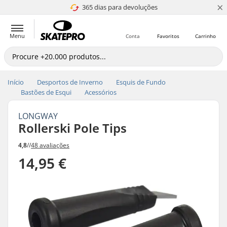
×
365 dias para devoluções
4.8 de 5
Menu
Conta
Favoritos
Carrinho
Início
Desportos de Inverno
Esquis de Fundo
Bastões de Esqui
Acessórios
LONGWAY
Rollerski Pole Tips
4,8
//
48 avaliações
14,95 €