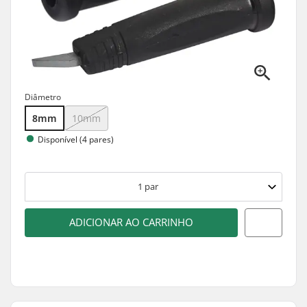
Diâmetro
8mm
10mm
Disponível (4 pares)
1
par
ADICIONAR AO CARRINHO