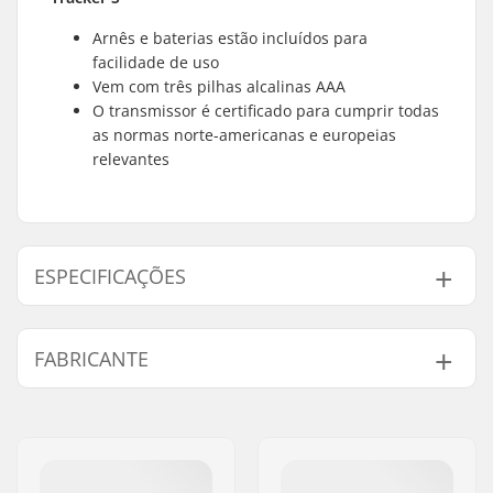
Arnês e baterias estão incluídos para
facilidade de uso
Vem com três pilhas alcalinas AAA
O transmissor é certificado para cumprir todas
as normas norte-americanas e europeias
relevantes
ESPECIFICAÇÕES
Caracteristicas da pá:
Pega ergonómica,
FABRICANTE
Design leve em liga
6061, Construção
Nome:
EOC Europe GmbH
forte e tratada por
Endereço:
Seeshaupter Str. 62
calor
Código Postal :
82377
Caracteristicas do
Arnês e baterias