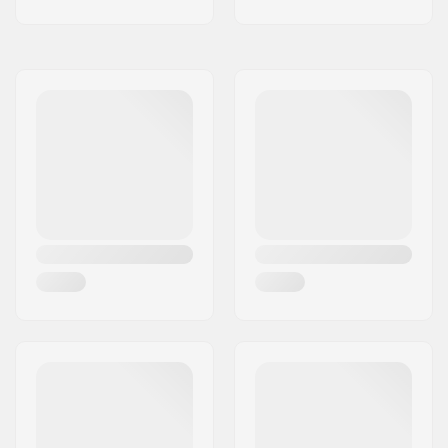
Comprimento quando
17.7 " / 45 cm
recolhido:
Diâmetro do tubo:
0.51" / 1.3 cm
Frequência do
457 hKz
transmissor:
Alcance máximo do
55 meters
transmissor:
Capacidade de
50 meters
pesquisa do
transmissor:
Dimensões do
4.5 x 2.8 x 1.0 inches /
transmissor:
11.5 x 7.1 x 2.6 cm
Comprimento do
Handle & shaft 16in
punho fechado:
(41cm)