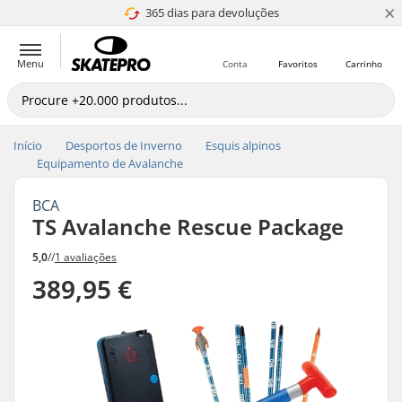
×
365 dias para devoluções
4.8 de 5
Menu
Conta
Favoritos
Carrinho
Início
Desportos de Inverno
Esquis alpinos
Equipamento de Avalanche
BCA
TS Avalanche Rescue Package
5,0
//
1 avaliações
389,95 €